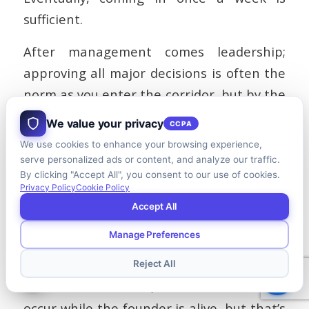
sufficient.
After management comes leadership;
approving all major decisions is often the
norm as you enter the corridor, but by the
end, there is sufficient trust and
We value your privacy
CCPA
confidence in the successor(s) to allow
We use cookies to enhance your browsing experience,
them free reign.
serve personalized ads or content, and analyze our traffic.
By clicking "Accept All", you consent to our use of cookies.
The final hurdle is usually ownership,
Privacy Policy
Cookie Policy
Accept All
where the person who was at one point
the 100% owner of the business actually
Manage Preferences
gets to be 0% owner.
Reject All
That is the final exit, and does not always
occur while the founder is alive, but that’s